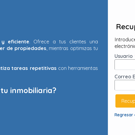
Recu
Introduc
y eficiente
. Ofrece a tus clientes una
electrón
ler de propiedades
, mientras optimizas tu
Usuario
tiza tareas repetitivas
con herramientas
Correo 
tu inmobiliaria?
Regresar a